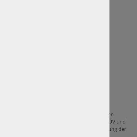
Weitere Informationen
GTÜ Website
Anfahrt und Standorte
Sitemap
Rechtliches
Impressum
Datenschutz
GTÜ-Vertragspartner
Als GTÜ-Vertragspartner sind wir im amtlichen
Bereich seit vielen Jahren Mitbewerber von TÜV und
DEKRA und setzen im Namen und auf Rechnung der
GTÜ amtliche Prüfungen sowie z. B. die