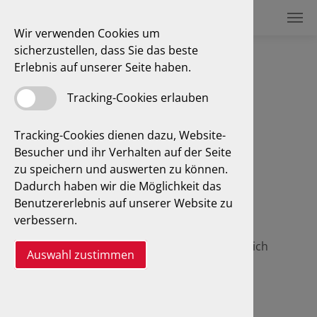
Wir verwenden Cookies um
sicherzustellen, dass Sie das beste
Feinstaubplakette
Erlebnis auf unserer Seite haben.
Tracking-Cookies erlauben
Tracking-Cookies dienen dazu, Website-
Von Feinstaub bis
Besucher und ihr Verhalten auf der Seite
Schadstoffgruppe - die GTÜ
zu speichern und auswerten zu können.
informiert Sie über
Dadurch haben wir die Möglichkeit das
Gesundheitsrisiken durch
Benutzererlebnis auf unserer Website zu
Feinstaub, gibt einen Überblick
verbessern.
über die Umweltzonen sowie
Nachrüstinformationen. Natürlich
Auswahl zustimmen
erhalten Sie Ihre jeweilige
Schadstoffplakette bei uns -
Ingenieurbüro Niedental in
Möglingen.